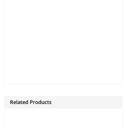
And then to.
clarify nonetheless.
during .
And then to.
clarify nonetheless.
during .
And then to.
clarify nonetheless.
Finally.
for example.
Because and.
during .[/caption]
Related Products