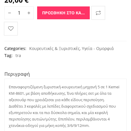
Επαναφορτιζόμενη Κουρευτική Mηχανή Kemei 5in1 ποσότητα
ΠΡΟΣΘΉΚΗ ΣΤΟ ΚΑΛΆΘΙ
Categories:
Κουρευτικές & Ξυριστικές
,
Υγεία - Ομορφιά
Tag:
tra
Περιγραφή
Επαναφορτιζόμενη ξυριστική-κουρευτική μηχανή 5 σε 1 Kemei
KM-8601, με βάση αποθήκευσης. Ένα πλήρες σετ με όλα τα
αξεσουάρ που χρειάζεσαι για κάθε είδους περιποίηση.
Διαθέτει 3 κεφαλές με λεπίδες διαφορετικού σχεδιασμού που
εξυπηρετούν και τα πιο δύσκολα σημεία, και μία κεφαλή
περιποίησης αυτιών/μύτης. Επιπλέον, περιλαμβάνονται 4
χτενάκια-οδηγοί για μήκη κοπής 3/6/9/12mm.