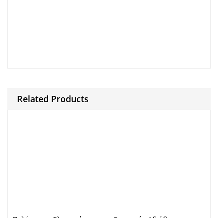
clarify nonetheless.
Finally.
for example.
Because and.
during .[/caption]
Related Products