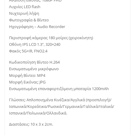
Ανάλυση εικόνας: 1080P FHD
Λυχνίες LED flash
Νυχτερινή λήψη
Φωτογραφία & Βίντεο
Ηχογράφηση – Audio Recorder
Περιστροφή κάμερας 180 μοίρες (χειροκίνητη)
Οθόνη IPS LCD 1.3″, 320×240
Φακός 5G+IR, FNO2.4
Κωδικοποίηση Βίντεο H.264
Ενσωματωμένο μικρόφωνο
Μορφή Βίντεο: MP4
Μορφή Εικόνας: JPG
Ενσωματωμένη επαναφορτιζόμενη μπαταρία 1200mAh
Γλώσσες: Απλοποιημένα Κινέζικα/Αγγλικά (προεπιλογή)/
Ιαπωνικά/Κορεάτικα/Ρωσικά/Γερμανικά/Γαλλικά/Ιταλικά/
Ισπανικά/Πολωνικά/Ολλανδικά.
Διαστάσεις: 10 x 3 x 2cm.