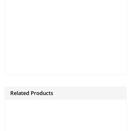
clarify nonetheless.
during .
And then to.
clarify nonetheless.
during .
And then to.
clarify nonetheless.
Finally.
for example.
Because and.
during .[/caption]
Related Products