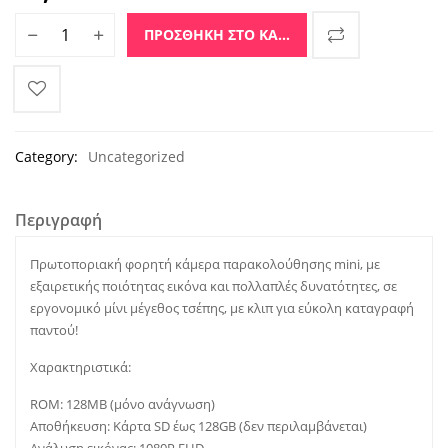
Φορητή Kάμερα Παρακολούθησης Mini Με Κλιπ ποσότητα
ΠΡΟΣΘΉΚΗ ΣΤΟ ΚΑΛΆΘΙ
Category:
Uncategorized
Περιγραφή
Πρωτοποριακή φορητή κάμερα παρακολούθησης mini, με
εξαιρετικής ποιότητας εικόνα και πολλαπλές δυνατότητες, σε
εργονομικό μίνι μέγεθος τσέπης, με κλιπ για εύκολη καταγραφή
παντού!
Χαρακτηριστικά:
ROM: 128MB (μόνο ανάγνωση)
Αποθήκευση: Κάρτα SD έως 128GB (δεν περιλαμβάνεται)