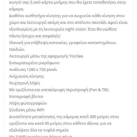
κινητό σας ή από κάρτα μνήμης που θα έχετε τοποθετήσει στην
κάμερα.
Διαθέτει αισθητήρα κίνησης για να ανιχνεύει κάθε κίνηση στον
χώρο και λειτουργεί ακόμη και στο απόλυτο σκοτάδι αφού είναι
εξοπλισμένη με τη λειτουργία night vision. Έτσι θα νιώθετε
πάντα ήσυχοι και ασφαλείς!
Ιδανική για επίβλεψη κατοικίας, γραφείων-καταστημάτων,
παιδιών.
Λειτουργεί μέσω της εφαρμογής YooSee.
Ενσωματωμένο μικρόφωνο
Ανάλυση 1280 x 720 pixels
Ανίχνευση κίνησης
Νυχτερινή λήψη
Με οριζόντια και κατακόρυφη περιστροφή (Pan & Tilt)
Καταγραφή βίντεο
Λήψη φωτογραφιών
Σύνδεση μέσω WiFi
Δυνατότητα μετακίνησης της κάμερας κατά 300 μοίρες στον
οριζόντιο και κατά 90 μοίρες στον κάθετο άξονα, για να
εξαλείψετε όλα τα τυφλά σημεία
Με 3 WiFi κεραίες για άψογο σήμα