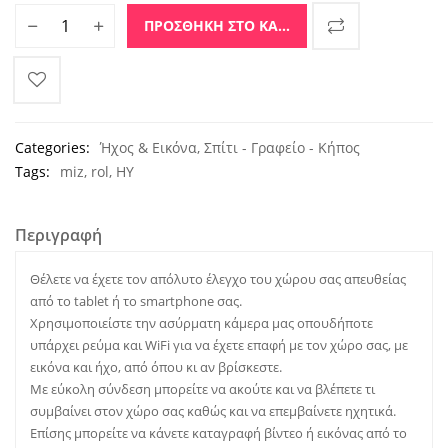
Κάμερα IP εσωτερικού χώρου 1280 x 720 pixels ποσότητα
ΠΡΟΣΘΉΚΗ ΣΤΟ ΚΑΛΆΘΙ
Categories:
Ήχος & Εικόνα
,
Σπίτι - Γραφείο - Κήπος
Tags:
miz
,
rol
,
ΗΥ
Περιγραφή
Θέλετε να έχετε τον απόλυτο έλεγχο του χώρου σας απευθείας
από το tablet ή το smartphone σας.
Χρησιμοποιείστε την ασύρματη κάμερα μας οπουδήποτε
υπάρχει ρεύμα και WiFi για να έχετε επαφή με τον χώρο σας, με
εικόνα και ήχο, από όπου κι αν βρίσκεστε.
Με εύκολη σύνδεση μπορείτε να ακούτε και να βλέπετε τι
συμβαίνει στον χώρο σας καθώς και να επεμβαίνετε ηχητικά.
Επίσης μπορείτε να κάνετε καταγραφή βίντεο ή εικόνας από το