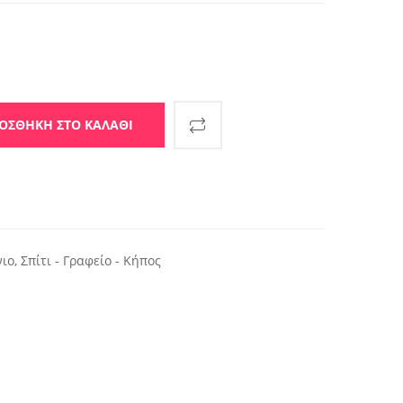
ug . ποσότητα
ΟΣΘΉΚΗ ΣΤΟ ΚΑΛΆΘΙ
νιο
,
Σπίτι - Γραφείο - Κήπος