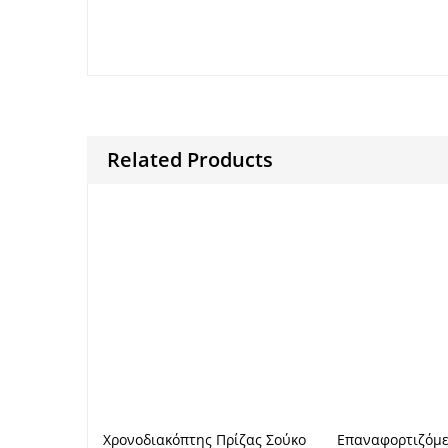
Because and.
during .[/caption]
Related Products
Χρονοδιακόπτης Πρίζας Σούκο
Επαναφορτιζόμε
Προσθήκη στο καλάθι
Προσθήκη