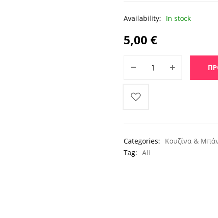
Availability:
In stock
5,00
€
Κούπα Καφέ Self Stirring M
ΠΡ
Categories:
Κουζίνα & Μπά
Tag:
Ali