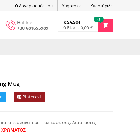
Ο Λογαριασμός μου
Υπηρεσίες
Υποστήριξη
0
Hotline:
ΚΑΛΑΘΙ
0
Είδη -
0,00
€
+30 681655989
ing Mug .
r
Pinterest
 πατάτε ανακατεύει τον καφέ σας. Διαστάσεις
Η ΧΡΩΜΑΤΟΣ
Διαθέτει κουμπί που όταν το πατάτε