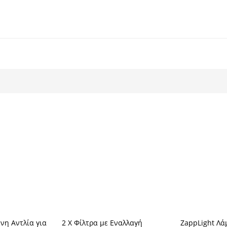
νη Αντλία για
2 Χ Φίλτρα με Εναλλαγή
ZappLight Λά
 στο καλάθι
Προσθήκη στο καλάθι
Προσθ