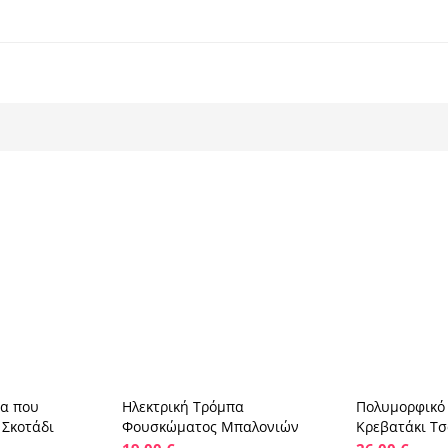
α που
Ηλεκτρική Τρόμπα
Πολυμορφικό
 στο καλάθι
Προσθήκη στο καλάθι
Προσθ
 Σκοτάδι
Φουσκώματος Μπαλονιών
Κρεβατάκι Τ