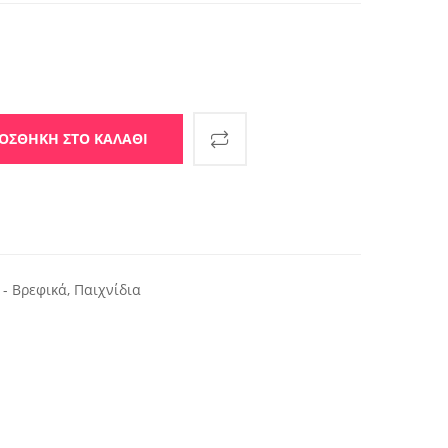
με Κάμερα και GPS ποσότητα
ΟΣΘΉΚΗ ΣΤΟ ΚΑΛΆΘΙ
 - Βρεφικά
,
Παιχνίδια