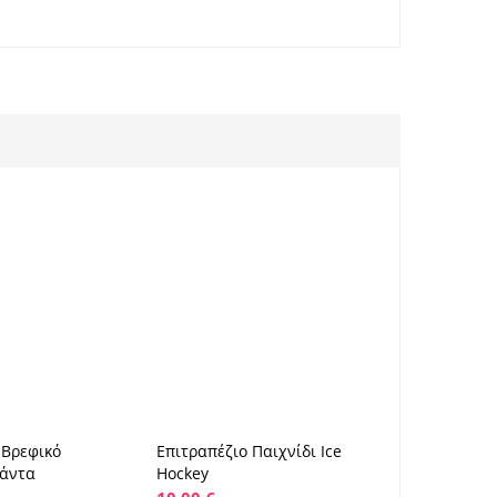
 Βρεφικό
Επιτραπέζιο Παιχνίδι Ice
Παιδικά Σ
ήκη στο καλάθι
Προσθήκη στο καλάθι
Προ
σάντα
Hockey
Πάρκ