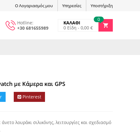
Ο Λογαριασμός μου
Υπηρεσίες
Υποστήριξη
0
Hotline:
ΚΑΛΑΘΙ
0
Είδη -
0,00
€
+30 681655989
atch με Κάμερα και GPS
r
Pinterest
 άνετο λουράκι σιλικόνης, λειτουργίες και σχεδιασμό
.
θα ξετρελάνει τα παιδιά.