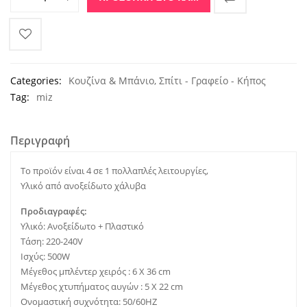
Categories:
Κουζίνα & Μπάνιο
,
Σπίτι - Γραφείο - Κήπος
Tag:
miz
Περιγραφή
Το προϊόν είναι 4 σε 1 πολλαπλές λειτουργίες,
Υλικό από ανοξείδωτο χάλυβα
Προδιαγραφές:
Υλικό: Ανοξείδωτο + Πλαστικό
Τάση: 220-240V
Ισχύς: 500W
Μέγεθος μπλέντερ χειρός : 6 X 36 cm
Μέγεθος χτυπήματος αυγών : 5 X 22 cm
Ονομαστική συχνότητα: 50/60HZ