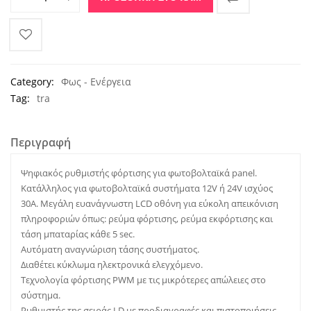
Category:
Φως - Ενέργεια
Tag:
tra
Περιγραφή
Ψηφιακός ρυθμιστής φόρτισης για φωτοβολταϊκά panel.
Κατάλληλος για φωτοβολταϊκά συστήματα 12V ή 24V ισχύος
30A. Μεγάλη ευανάγνωστη LCD οθόνη για εύκολη απεικόνιση
πληροφοριών όπως: ρεύμα φόρτισης, ρεύμα εκφόρτισης και
τάση μπαταρίας κάθε 5 sec.
Αυτόματη αναγνώριση τάσης συστήματος.
Διαθέτει κύκλωμα ηλεκτρονικά ελεγχόμενο.
Τεχνολογία φόρτισης PWM με τις μικρότερες απώλειες στο
σύστημα.
Ρυθμιστής της σειράς LD με προδιαγραφές και πιστοποιήσεις