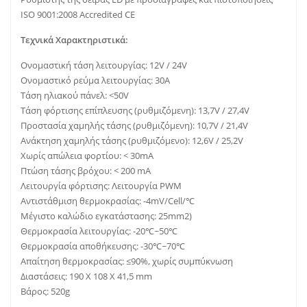
ISO 9001:2008 Accredited CE
Τεχνικά Χαρακτηριστικά:
Ονομαστική τάση λειτουργίας: 12V / 24V
Ονομαστικό ρεύμα λειτουργίας: 30A
Τάση ηλιακού πάνελ: <50V
Τάση φόρτισης επίπλευσης (ρυθμιζόμενη): 13,7V / 27,4V
Προστασία χαμηλής τάσης (ρυθμιζόμενη): 10,7V / 21,4V
Ανάκτηση χαμηλής τάσης (ρυθμιζόμενο): 12,6V / 25,2V
Χωρίς απώλεια φορτίου: < 30mA
Πτώση τάσης βρόχου: < 200 mA
Λειτουργία φόρτισης: Λειτουργία PWM
Αντιστάθμιση θερμοκρασίας: -4mV/Cell/℃
Μέγιστο καλώδιο εγκατάστασης: 25mm2)
Θερμοκρασία λειτουργίας: -20℃~50℃
Θερμοκρασία αποθήκευσης: -30℃~70℃
Απαίτηση θερμοκρασίας: ≤90%, χωρίς συμπύκνωση
Διαστάσεις: 190 X 108 X 41,5 mm
Βάρος: 520g