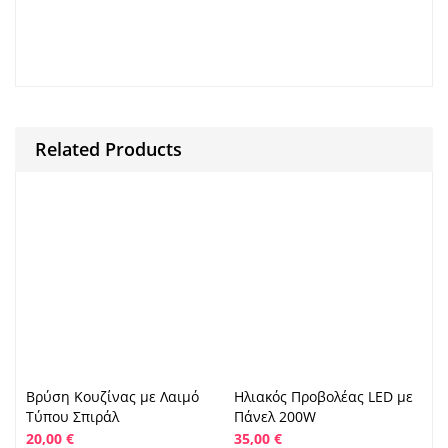
for example.
Because and.
during .
Related Products
Βρύση Κουζίνας με Λαιμό
Ηλιακός Προβολέας LED με
Τύπου Σπιράλ
Πάνελ 200W
20,00
€
35,00
€