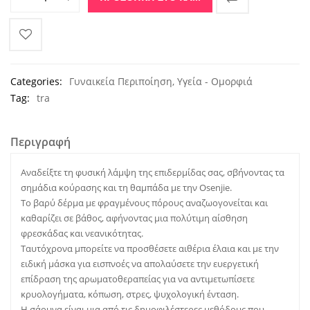
Categories:
Γυναικεία Περιποίηση
,
Υγεία - Ομορφιά
Tag:
tra
Περιγραφή
Αναδείξτε τη φυσική λάμψη της επιδερμίδας σας, σβήνοντας τα
σημάδια κούρασης και τη θαμπάδα με την Osenjie.
Το βαρύ δέρμα με φραγμένους πόρους αναζωογονείται και
καθαρίζει σε βάθος, αφήνοντας μια πολύτιμη αίσθηση
φρεσκάδας και νεανικότητας.
Ταυτόχρονα μπορείτε να προσθέσετε αιθέρια έλαια και με την
ειδική μάσκα για εισπνοές να απολαύσετε την ευεργετική
επίδραση της αρωματοθεραπείας για να αντιμετωπίσετε
κρυολογήματα, κόπωση, στρες, ψυχολογική ένταση.
Η σάουνα είναι μια από τις δημοφιλέστερες μεθόδους που