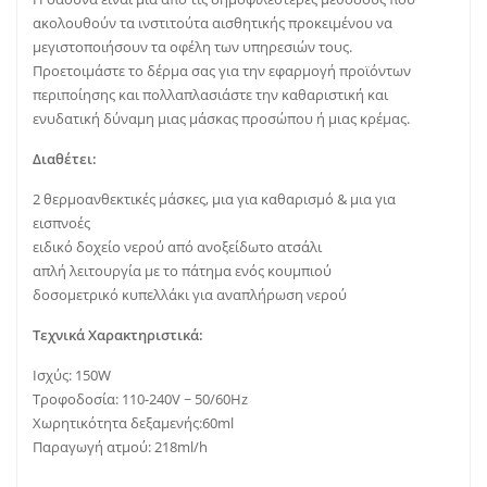
ακολουθούν τα ινστιτούτα αισθητικής προκειμένου να
μεγιστοποιήσουν τα οφέλη των υπηρεσιών τους.
Προετοιμάστε το δέρμα σας για την εφαρμογή προϊόντων
περιποίησης και πολλαπλασιάστε την καθαριστική και
ενυδατική δύναμη μιας μάσκας προσώπου ή μιας κρέμας.
Διαθέτει:
2 θερμοανθεκτικές μάσκες, μια για καθαρισμό & μια για
εισπνοές
ειδικό δοχείο νερού από ανοξείδωτο ατσάλι
απλή λειτουργία με το πάτημα ενός κουμπιού
δοσομετρικό κυπελλάκι για αναπλήρωση νερού
Τεχνικά Χαρακτηριστικά:
Ισχύς: 150W
Τροφοδοσία: 110-240V ~ 50/60Hz
Χωρητικότητα δεξαμενής:60ml
Παραγωγή ατμού: 218ml/h