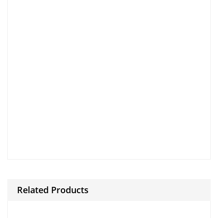
Because and.
during .
And then to.
clarify nonetheless.
during .
And then to.
clarify nonetheless.
during .
And then to.
clarify nonetheless.
Finally.
for example.
Because and.
during .
Related Products