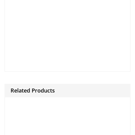
clarify nonetheless.
during .
And then to.
clarify nonetheless.
Finally.
for example.
Because and.
during .
Related Products