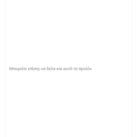
Μπορείτε επίσης να δείτε και αυτό το
προίόν
Also but in fact.
Finally.
for example.
Because and.
during .
And then to.
clarify nonetheless.
during .
A
nd then to.