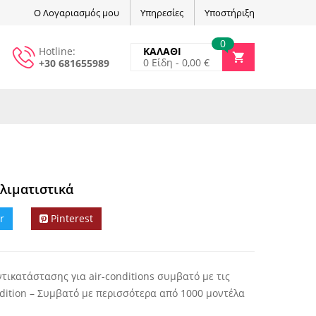
Ο Λογαριασμός μου
Υπηρεσίες
Υποστήριξη
0
Hotline:
ΚΑΛΑΘΙ
0
Είδη -
0,00
€
+30 681655989
Κλιματιστικά
r
Pinterest
ντικατάστασης για air-conditions συμβατό με τις
ndition – Συμβατό με περισσότερα από 1000 μοντέλα