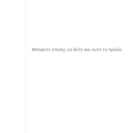
Μπορείτε επίσης να δείτε και αυτό το
προίόν
Also but in fact.
Finally.
A
ls
o
A
ls
o
for example.
Because and.
during .