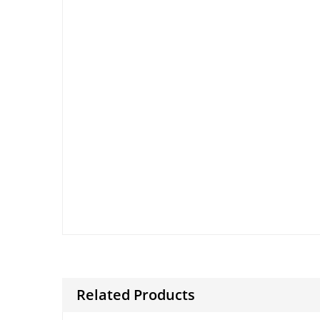
And then to.
clarify nonetheless.
during .
And then to.
clarify nonetheless.
during .
And then to.
clarify nonetheless.
Finally.
for example.
Because and.
during .
Related Products