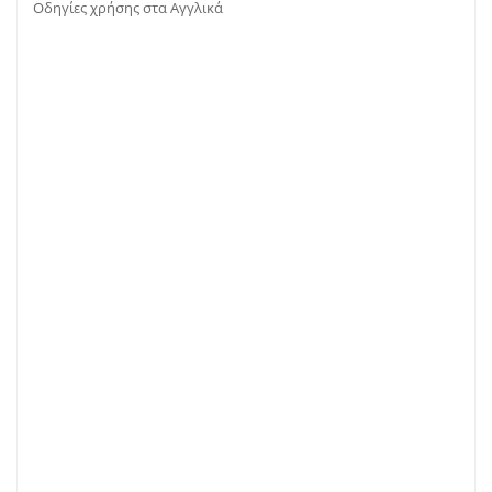
Οδηγίες χρήσης στα Αγγλικά
Μπορείτε επίσης να δείτε και αυτό το
προίόν
Also but in fact.
Finally.
A
ls
o