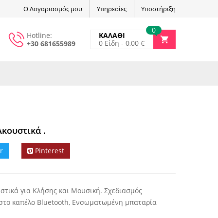
Ο Λογαριασμός μου
Υπηρεσίες
Υποστήριξη
0
Hotline:
ΚΑΛΑΘΙ
0
Είδη -
0,00
€
+30 681655989
Ακουστικά .
r
Pinterest
υστικά για Κλήσης και Μουσική. Σχεδιασμός
 στο καπέλο Bluetooth, Ενσωματωμένη μπαταρία