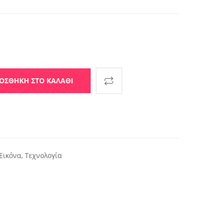
τικά . ποσότητα
ΟΣΘΉΚΗ ΣΤΟ ΚΑΛΆΘΙ
Εικόνα
,
Τεχνολογία