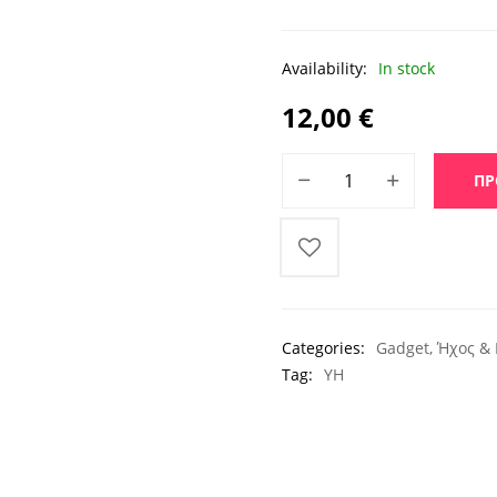
Availability:
In stock
12,00
€
Καπέλο Bluetooth με Ακουσ
ΠΡ
Categories:
Gadget
,
Ήχος & 
Tag:
ΥΗ