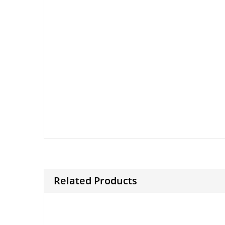
during .
And then to.
clarify nonetheless.
during .
And then to.
clarify nonetheless.
Finally.
for example.
Because and.
during .
Related Products