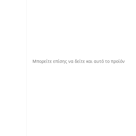
Μπορείτε επίσης να δείτε και αυτό το
προίόν
Also but in fact.
Finally.
A
ls
o
A
ls
o
for example.
Because and.
during .
And then to.
clarify nonetheless.