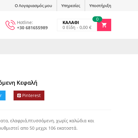
Ο Λογαριασμός μου
Υπηρεσίες
Υποστήριξη
0
Hotline:
ΚΑΛΑΘΙ
0
Είδη -
0,00
€
+30 681655989
όμενη Κεφαλή
r
Pinterest
ατα, ελαφριά,πτυσσόμενη, χωρίς καλώδια και
ρυθμιστεί απο 50 μεχρι 106 εκατοστά.